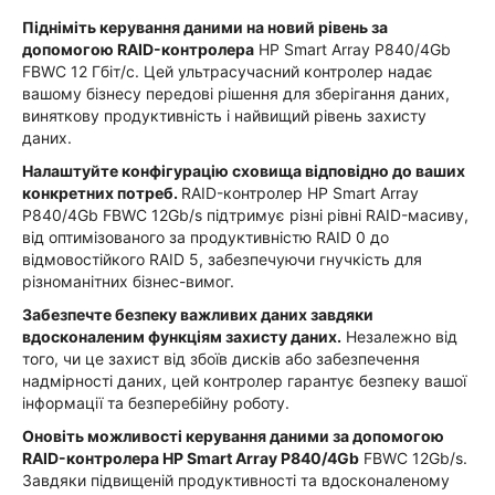
Підніміть керування даними на новий рівень за
допомогою RAID-контролера
HP Smart Array P840/4Gb
FBWC 12 Гбіт/с. Цей ультрасучасний контролер надає
вашому бізнесу передові рішення для зберігання даних,
виняткову продуктивність і найвищий рівень захисту
даних.
Налаштуйте конфігурацію сховища відповідно до ваших
конкретних потреб.
RAID-контролер HP Smart Array
P840/4Gb FBWC 12Gb/s підтримує різні рівні RAID-масиву,
від оптимізованого за продуктивністю RAID 0 до
відмовостійкого RAID 5, забезпечуючи гнучкість для
різноманітних бізнес-вимог.
Забезпечте безпеку важливих даних завдяки
вдосконаленим функціям захисту даних.
Незалежно від
того, чи це захист від збоїв дисків або забезпечення
надмірності даних, цей контролер гарантує безпеку вашої
інформації та безперебійну роботу.
Оновіть можливості керування даними за допомогою
RAID-контролера HP Smart Array P840/4Gb
FBWC 12Gb/s.
Завдяки підвищеній продуктивності та вдосконаленому