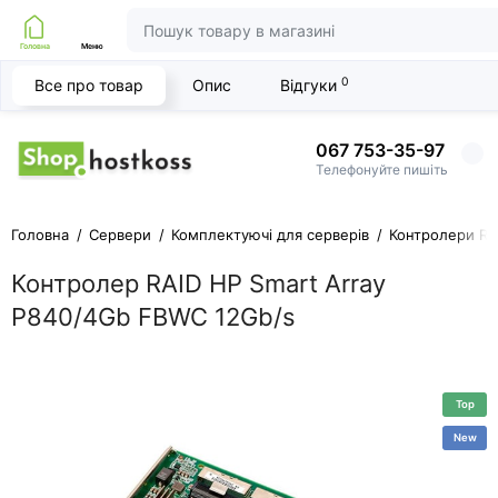
Головна
Меню
0
Все про товар
Опис
Відгуки
067 753-35-97
Телефонуйте пишіть
Головна
Сервери
Комплектуючі для серверів
Контролери RA
Контролер RAID HP Smart Array
P840/4Gb FBWC 12Gb/s
Top
New