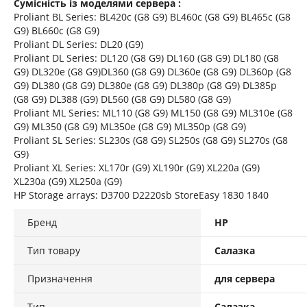
Сумісність із моделями сервера
:
Proliant BL Series: BL420c (G8 G9) BL460c (G8 G9) BL465c (G8
G9) BL660c (G8 G9)
Proliant DL Series: DL20 (G9)
Proliant DL Series: DL120 (G8 G9) DL160 (G8 G9) DL180 (G8
G9) DL320e (G8 G9)DL360 (G8 G9) DL360e (G8 G9) DL360p (G8
G9) DL380 (G8 G9) DL380e (G8 G9) DL380p (G8 G9) DL385p
(G8 G9) DL388 (G9) DL560 (G8 G9) DL580 (G8 G9)
Proliant ML Series: ML110 (G8 G9) ML150 (G8 G9) ML310e (G8
G9) ML350 (G8 G9) ML350e (G8 G9) ML350p (G8 G9)
Proliant SL Series: SL230s (G8 G9) SL250s (G8 G9) SL270s (G8
G9)
Proliant XL Series: XL170r (G9) XL190r (G9) XL220a (G9)
XL230a (G9) XL250a (G9)
HP Storage arrays: D3700 D2220sb StoreEasy 1830 1840
Бренд
HP
Тип товару
Салазка
Призначення
для сервера
Тип
Салазка