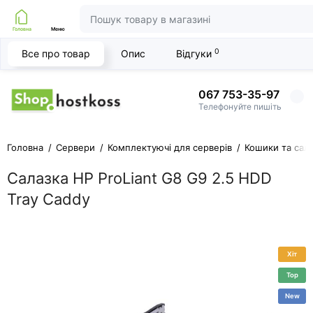
Головна
Меню
0
Все про товар
Опис
Відгуки
067 753-35-97
Телефонуйте пишіть
Головна
Сервери
Комплектуючі для серверів
Кошики та сал
Салазка HP ProLiant G8 G9 2.5 HDD
Tray Caddy
Хіт
Top
New