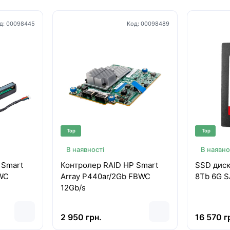
д:
00098445
Код:
00098489
Top
Top
В наявності
В наявно
 Smart
Контролер RAID HP Smart
SSD диск
WC
Array P440ar/2Gb FBWC
8Tb 6G S
12Gb/s
2 950 грн.
16 570 г