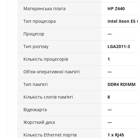
Материнська плата
HP Z440
Тип процесора
Intel Xeon E5 
Процесор
—
Тип роз'єму
LGA2011-3
Кількість процесорів
1
Об'єм оперативної пам'яті
—
Тип пам'яті
DDR4 RDIMM
Кількість слотів пам'яті
8
Відеокарта
—
Жорсткий диск
—
Кількість Ethernet портів
1 х RJ45