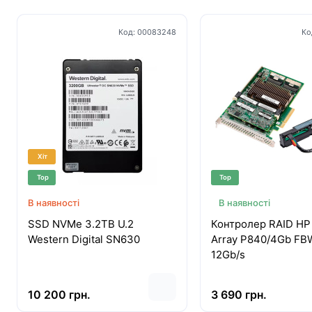
Код:
00083248
Ко
Хіт
Top
Top
В наявності
В наявності
SSD NVMe 3.2TB U.2
Контролер RAID HP
Western Digital SN630
Array P840/4Gb FB
12Gb/s
10 200 грн.
3 690 грн.