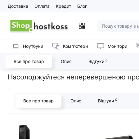
Доставка
Оплата
Кредит
Блог
Ноутбуки
Комп'ютери
Монітори
0
Все про товар
Опис
Відгуки
Головна
Сервери
Робочі станції hp, DEL
Робоча станція H
Насолоджуйтеся неперевершеною прод
0
Все про товар
Опис
Відгуки