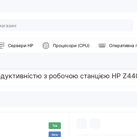
Сервери HP
Процесори (CPU)
Оперативна 
P Z440
уктивністю з робочою станцією HP Z44
Top
New