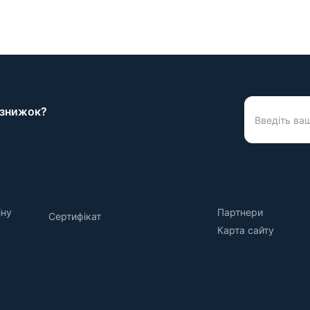
а знижок?
іну
Партнери
Сертифікат
Карта сайту