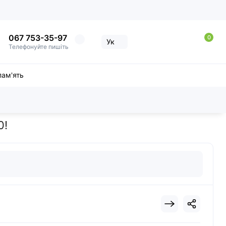
067 753-35-97
0
Ук
Телефонуйте пишіть
пам'ять
0!