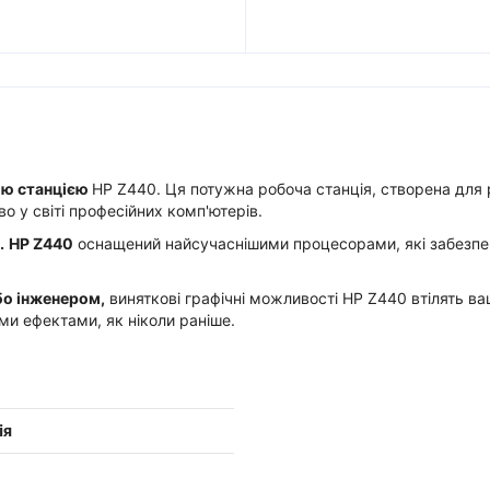
ою станцією
HP Z440. Ця потужна робоча станція, створена для 
о у світі професійних комп'ютерів.
.
HP Z440
оснащений найсучаснішими процесорами, які забезпе
бо інженером,
виняткові графічні можливості HP Z440 втілять ва
ми ефектами, як ніколи раніше.
ія