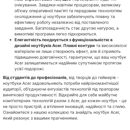
очікування. Завдяки новітнім процесорам, великому
об'єму оперативної пам'яті та передовим технологіям
охолодження ці ноутбуки забезпечують плавну та
ефективну роботу незалежно від поставленого
завдання. Багатозадачність стає другою натурою, а
вимогливі програми легко підкорюються.
Елегантність поєднується з функціональністю в
дизайні ноутбуків Acer. Плавні контури
та високоякісні
матеріали не лише створюють ефект, але й сприяють
підвищенню довговічності, гарантуючи, що ваш ноутбук
Acer залишатиметься надійним супутником протягом
усієї подорожі.
Від студентів до професіоналів,
від творців до геймерів -
ноутбуки Acer задовольняють потреби найрізноманітнішої
аудиторії, об'єднуючи ентузіастів технологій під прапором
виняткової продуктивності. Відкрийте для себе майбутнє
комп'ютерних технологій разом з Acer, де кожен ноутбук - це
не просто пристрій, а втілення інновацій, надійності та стилю.
Ознайомтеся з нашою колекцією та знайдіть ноутбук Acer,
який резонує з вашими прагненнями.