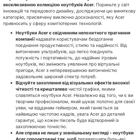
ексклюзивною колекцією ноутбуків Acer.
Пориньте у світ
інновацій та передового дизайну, досліджуючи цю виняткову
категорію, присвячену виключно досконалості, яку Acer
привносить у сферу комп'ютерних технологій.
Ноутбуки Acer є свідченням непохитного прагнення
компанії
надавати користувачам бездоганне
поєднання продуктивності, стилю та надійності. Від
витончених ультрабуків, що легко поєднують
потужність і портативність, до надійних ігрових
ноутбуків, які змінюють уявлення про віртуальні
пригоди, Acer з неперевершеною витонченістю
задовольняє широкий спектр потреб.
Відчуйте захоплення від візуальних ефектів високої
чіткості та кришталево
чистої графіки, якими
славляться ноутбуки Acer. Незалежно від того, чи є ви
творчим професіоналом, який шукає полотно для своєї
уяви, чи відданим геймером, який ганяється за
найвищою частотою кадрів, увага Acer до деталей
гарантує, що кожен піксель буде відтворений із
захоплюючою точністю.
Але справа не лише у зовнішньому вигляді - ноутбуки
Acer спроектовані так, щоб
перевершити будь-які