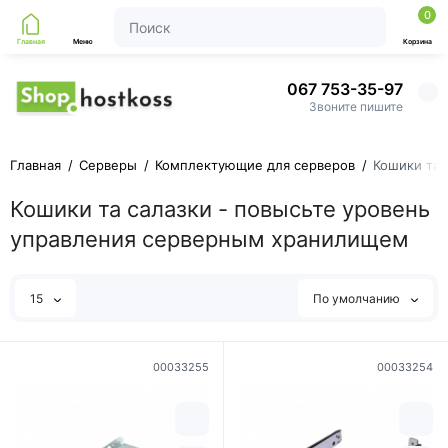
0
Главная
Меню
Корзина
067 753-35-97
Звоните пишите
Главная
Cepвepы
Комплектующие для серверов
Кошики та 
Кошики та салазки - повысьте уровень
управления серверным хранилищем
15
По умолчанию
00033255
00033254